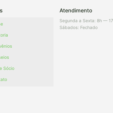
s
Atendimento
Segunda a Sexta: 8h — 1
e
Sábados: Fechado
toria
vênios
eios
e Sócio
tato