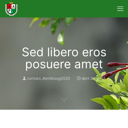
Sed libero eros
posuere amet
contato_4bm9ssqg2025
abril 30, 2018