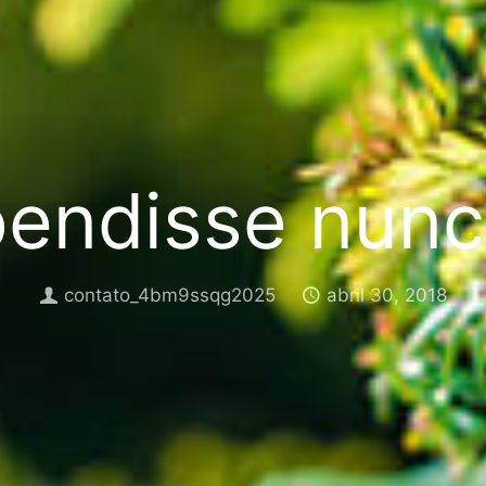
endisse nun
contato_4bm9ssqg2025
abril 30, 2018