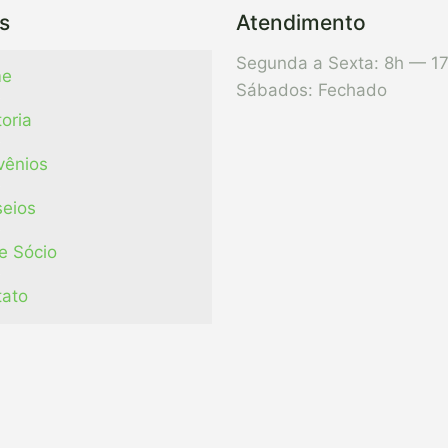
s
Atendimento
Segunda a Sexta: 8h — 1
e
Sábados: Fechado
toria
vênios
eios
e Sócio
tato