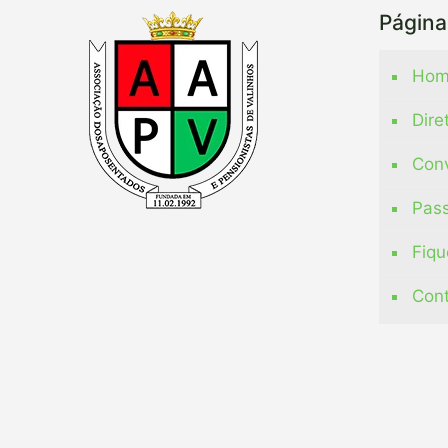
Página
Hom
Dire
Con
Pass
Fiqu
Con